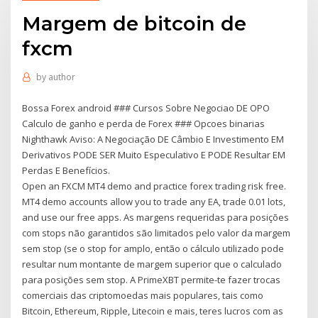
Margem de bitcoin de
fxcm
by
author
Bossa Forex android ### Cursos Sobre Negociao DE OPO
Calculo de ganho e perda de Forex ### Opcoes binarias
Nighthawk Aviso: A Negociação DE Câmbio E Investimento EM
Derivativos PODE SER Muito Especulativo E PODE Resultar EM
Perdas E Benefícios.
Open an FXCM MT4 demo and practice forex trading risk free.
MT4 demo accounts allow you to trade any EA, trade 0.01 lots,
and use our free apps. As margens requeridas para posições
com stops não garantidos são limitados pelo valor da margem
sem stop (se o stop for amplo, então o cálculo utilizado pode
resultar num montante de margem superior que o calculado
para posições sem stop. A PrimeXBT permite-te fazer trocas
comerciais das criptomoedas mais populares, tais como
Bitcoin, Ethereum, Ripple, Litecoin e mais, teres lucros com as