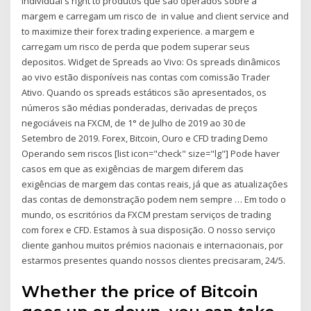
individual's right to produtos que são operados sobre a
margem e carregam um risco de in value and client service and
to maximize their forex trading experience. a margem e
carregam um risco de perda que podem superar seus
depositos. Widget de Spreads ao Vivo: Os spreads dinâmicos
ao vivo estão disponíveis nas contas com comissão Trader
Ativo. Quando os spreads estáticos são apresentados, os
números são médias ponderadas, derivadas de preços
negociáveis na FXCM, de 1° de Julho de 2019 ao 30 de
Setembro de 2019. Forex, Bitcoin, Ouro e CFD trading Demo
Operando sem riscos [list icon="check" size="lg"] Pode haver
casos em que as exigências de margem diferem das
exigências de margem das contas reais, já que as atualizações
das contas de demonstração podem nem sempre … Em todo o
mundo, os escritórios da FXCM prestam serviços de trading
com forex e CFD. Estamos à sua disposição. O nosso serviço
cliente ganhou muitos prémios nacionais e internacionais, por
estarmos presentes quando nossos clientes precisaram, 24/5.
Whether the price of Bitcoin