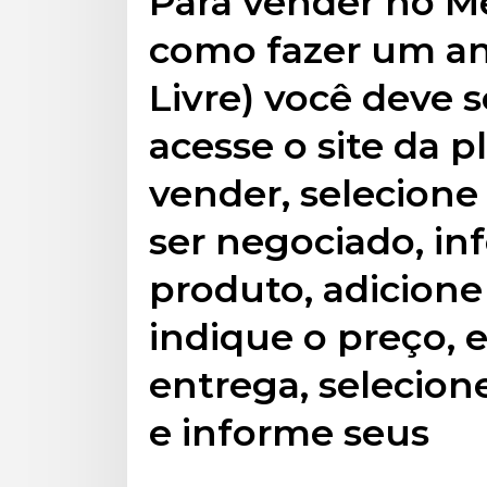
Para vender no Me
como fazer um a
Livre) você deve s
acesse o site da 
vender, selecione
ser negociado, i
produto, adicione 
indique o preço, 
entrega, selecion
e informe seus