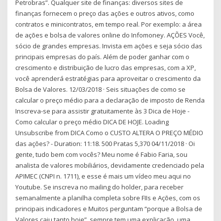
Petrobras”. Qualquer site de finanças: diversos sites de
finanças fornecem o preço das ações e outros ativos, como
contratos e minicontratos, em tempo real. Por exemplo: a área
de ações e bolsa de valores online do Infomoney. AÇÕES Você,
sócio de grandes empresas. Invista em ações e seja sócio das
principais empresas do país. Além de poder ganhar com o
crescimento e distribuição de lucro das empresas, com a XP,
você aprenderá estratégias para aproveitar o crescimento da
Bolsa de Valores. 12/03/2018 · Seis situações de como se
calcular o preço médio para a declaração de imposto de Renda
Inscreva-se para assistir gratuitamente às 3 Dica de Hoje -
Como calcular o preço médio DICA DE HOJE. Loading
Unsubscribe from DICA Como o CUSTO ALTERA O PREÇO MÉDIO
das ações? - Duration: 11:18. 500 Pratas 5,370 04/11/2018 · Oi
gente, tudo bem com vocês? Meu nome é Fabio Faria, sou
analista de valores mobiliários, devidamente credenciado pela
APIMEC (CNPI n. 1711), e esse é mais um vídeo meu aqui no
Youtube. Se inscreva no mailing do holder, para receber
semanalmente a planilha completa sobre FIIs e Ações, com os
principais indicadores e Muitos perguntam “porque a Bolsa de
Valores caiu tanto hoje”, sempre tem uma explicação, uma