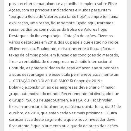
para receber semanalmente a planilha completa sobre FIIs e
Ações, com os principais indicadores e Muitos perguntam
“porque a Bolsa de Valores caiu tanto hoje”, sempre tem uma
explicação, uma razão, fique sempre ligado aqui, traremos
resumos diários com notícias da Bolsa de Valores hoje.
Destaques do Ibovespa hoje – Cotação de ações. Tivemos
vários destaques em 2018, dos 66 papéis que estão no índice,
45 tiverem alta. Finalmente, o risco inerente à flutuação das
taxas de câmbio pode, em função das condições do mercado,
frear a rentabilidade da empresa no âmbito internacional.
Contudo, as potencialidades da ação Amazon são superiores
a suas desvantagens e esse título permanece atualmente um
… COTAÇÃO DO DÓLAR TURISMO? © Copyright 2019 ::
DolarHoje.com.br União das empresas deve criar o 4º maior
grupo automotivo do mundo. Recentemente foi divulgado que
o Grupo PSA, ou Peugeot-Citroën, e a FCA, ou Fiat Chrysler,
fizeram anunciar, oficialmente, na última quinta-feira, dia 31 de
outubro, de 2019, que estão cada vez mais próximos… Outra
característica deste segmento a que o novo investidor deve
ficar atento é que o aumento ou a queda de preço das ações