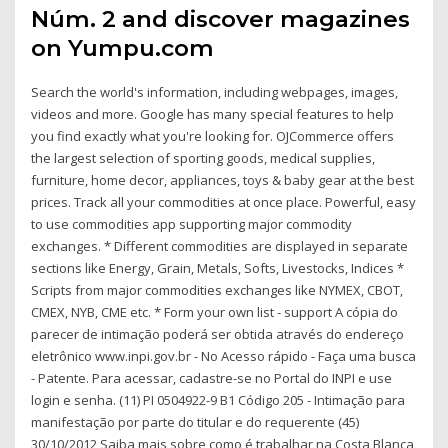
Núm. 2 and discover magazines
on Yumpu.com
Search the world's information, including webpages, images,
videos and more. Google has many special features to help
you find exactly what you're looking for. OJCommerce offers
the largest selection of sporting goods, medical supplies,
furniture, home decor, appliances, toys & baby gear at the best
prices. Track all your commodities at once place. Powerful, easy
to use commodities app supporting major commodity
exchanges. * Different commodities are displayed in separate
sections like Energy, Grain, Metals, Softs, Livestocks, Indices *
Scripts from major commodities exchanges like NYMEX, CBOT,
CMEX, NYB, CME etc. * Form your own list - support A cópia do
parecer de intimação poderá ser obtida através do endereço
eletrônico www.inpi.gov.br - No Acesso rápido - Faça uma busca
- Patente. Para acessar, cadastre-se no Portal do INPI e use
login e senha. (11) PI 0504922-9 B1 Código 205 - Intimação para
manifestação por parte do titular e do requerente (45)
30/10/2012 Saiba mais sobre como é trabalhar na Costa Blanca