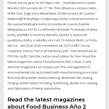
Check out my gear on Kit: https://kit.…/mediaboxent Scepter
Monitor LED curvado de 27 "de 75Hz Altavoces incorporados
HDMI VGA, Edge-Less Metal Black 2019Economía de Suecia /
Nejlevnější knihyhttps://nejlevnejsi-knihy.cz/kniha/econom-a-
de-suecia.htmlKupte knihu Economía de Suecia (Fuente:
Wikipedia) za 561 Kč v ověřeném obchodě. Prolistujte stránky
knihy, přečtěte si recenze čtenářů, nechte si doporučit
podobnou knihu z nabídky více než 15 miliónů titulů. La Perla
del Sur - del 20 al 26 de noviembre de 2013 A MFC Group
Company Osirion Tierra de Faraones.pdf - Free download as
PDF File (.pdf), Text File (.txt) or read online for free. Read the
latest magazines about Food Business Año 2 Núm. 2 and
discover magazines on Yumpu.com The management of
environmental risk associated with manufacturing processes
that include powder metal sintering, aluminum die casting,
forging, metal rubber bonding, machining, ductile iron casting,
and fabrication of metal automotive…
Read the latest magazines
about Food Business Año 2