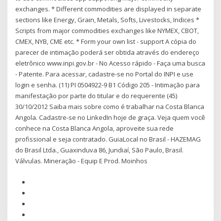
exchanges. * Different commodities are displayed in separate
sections like Energy, Grain, Metals, Softs, Livestocks, Indices *
Scripts from major commodities exchanges like NYMEX, CBOT,
CMEX, NYB, CME etc. * Form your own list - support A cópia do
parecer de intimação poderá ser obtida através do endereço
eletrônico www.inpi.gov.br - No Acesso rápido - Faça uma busca
- Patente. Para acessar, cadastre-se no Portal do INPI e use
login e senha. (11) PI 0504922-9 B1 Código 205 - Intimação para
manifestação por parte do titular e do requerente (45)
30/10/2012 Saiba mais sobre como é trabalhar na Costa Blanca
Angola. Cadastre-se no LinkedIn hoje de graça. Veja quem você
conhece na Costa Blanca Angola, aproveite sua rede
profissional e seja contratado. GuiaLocal no Brasil - HAZEMAG
do Brasil Ltda., Guaxinduva 86, Jundiaí, São Paulo, Brasil.
Válvulas. Mineração - Equip E Prod. Moinhos