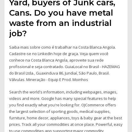
Yard, buyers of Junk cars,
Cans. Do you have metal
waste from an industrial
job?
Saiba mais sobre como é trabalhar na Costa Blanca Angola.
Cadastre-se no LinkedIn hoje de graça. Veja quem você
conhece na Costa Blanca Angola, aproveite sua rede
profissional e seja contratado. GuiaLocal no Brasil - HAZEMAG
do Brasil Ltda., Guaxinduva 86, Jundiaí, São Paulo, Brasil.
Válvulas. Mineração - Equip E Prod. Moinhos
Search the world's information, including webpages, images,
videos and more. Google has many special features to help
you find exactly what you're looking for. OJCommerce offers
the largest selection of sporting goods, medical supplies,
furniture, home decor, appliances, toys & baby gear at the best
prices. Track all your commodities at once place. Powerful, easy
to use commodities app supporting major commodity