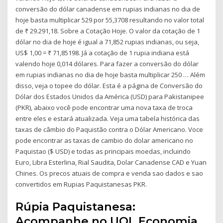
conversão do dólar canadense em rupias indianas no dia de
hoje basta multiplicar 529 por 55,3708 resultando no valor total
de ₹ 29.291,18. Sobre a Cotação Hoje. O valor da cotação de 1
dólar no dia de hoje é igual a 71,852 rupias indianas, ou seja,
US$ 1,00 = ₹ 71,85198. Já a cotação de 1 rupia indiana está
valendo hoje 0,014 dólares. Para fazer a conversão do dólar
em rupias indianas no dia de hoje basta multiplicar 250 … Além
disso, veja o topee do dólar. Esta é a página de Conversão do
Dólar dos Estados Unidos da América (USD) para Pakistanipee
(PKR), abaixo você pode encontrar uma nova taxa de troca
entre eles e estará atualizada. Veja uma tabela histórica das
taxas de câmbio do Paquistão contra o Dólar Americano. Voce
pode encontrar as taxas de cambio do dolar americano no
Paquistao ($ USD) e todas as principais moedas, incluindo
Euro, Libra Esterlina, Rial Saudita, Dolar Canadense CAD e Yuan
Chines. Os precos atuais de compra e venda sao dados e sao
convertidos em Rupias Paquistanesas PKR.
Rúpia Paquistanesa:
Acompanhe no UOL Economia