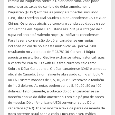
câmbio do Paquistão contra o Dólar Americano. Voce pode
encontrar as taxas de cambio do dolar americano no
Paquistao ($ USD) e todas as principais moedas, incluindo
Euro, Libra Esterlina, Rial Saudita, Dolar Canadense CAD e Yuan
Chines. Os precos atuais de compra e venda sao dados e sao
convertidos em Rupias Paquistanesas PKR. Já a cotação de 1
rupia indiana está valendo hoje 0,019 dólares canadenses.
Para fazer a conversão do dólar canadense em rupias
indianas no dia de hoje basta multiplicar 440 por 54,0508
resultando no valor total de ₹ 23.782,36. Convert 1 Rúpia
paquistanesa to Euro. Get live exchange rates, historical rates
& charts for PKR to EUR with XE's free currency calculator.
Sobre o Dólar Canadense. O dólar canadense (CAD) é a moeda
oficial do Canadá. É normalmente abreviado com o símbolo $
ou C$. Existem moedas de 1, 5, 10, 25 e 50 centavos e também
de 1 e 2 dólares. As notas podem ser de 5, 10 , 20 , 50 ou 100
dólares. Historicamente, a cotação do dólar canadense se
mantém abaixo do dólar americano. Esta é a página de pares
de moedas,Dólar Americano(USD) converter-se ao Dólar
canadense(CAD). Abaixo mostra a taxa de pares de moeda de
troca corrente atualizado a cada 1 minutos e seu gráfico