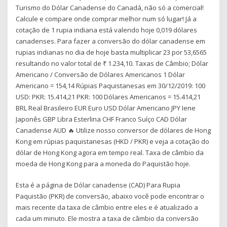
Turismo do Dólar Canadense do Canadá, não só a comercial!
Calcule e compare onde comprar melhor num só lugar! Já a
cotação de 1 rupia indiana está valendo hoje 0,019 dólares
canadenses. Para fazer a conversão do dólar canadense em
rupias indianas no dia de hoje basta multiplicar 23 por 53,6565
resultando no valor total de ₹ 1.234,10. Taxas de Câmbio; Dólar
Americano / Conversão de Dólares Americanos 1 Dólar
Americano = 154,14 Rúpias Paquistanesas em 30/12/2019: 100
USD: PKR: 15.414,21 PKR: 100 Dólares Americanos = 15.414,21
BRL Real Brasileiro EUR Euro USD Dólar Americano JPY Iene
Japonês GBP Libra Esterlina CHF Franco Suíço CAD Dólar
Canadense AUD 🔥 Utilize nosso conversor de dólares de Hong
Kong em rúpias paquistanesas (HKD / PKR) e veja a cotação do
dólar de Hong Kong agora em tempo real. Taxa de câmbio da
moeda de Hong Kong para a moneda do Paquistão hoje.
Esta é a página de Dólar canadense (CAD) Para Rupia
Paquistão (PKR) de conversão, abaixo você pode encontrar o
mais recente da taxa de câmbio entre eles e é atualizado a
cada um minuto. Ele mostra a taxa de câmbio da conversão