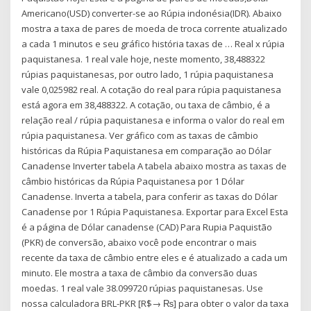
Americano(USD) converter-se ao Rúpia indonésia(IDR). Abaixo
mostra a taxa de pares de moeda de troca corrente atualizado
a cada 1 minutos e seu gráfico história taxas de … Real x rúpia
paquistanesa. 1 real vale hoje, neste momento, 38,488322
rúpias paquistanesas, por outro lado, 1 rúpia paquistanesa
vale 0,025982 real. A cotação do real para rúpia paquistanesa
está agora em 38,488322. A cotação, ou taxa de câmbio, é a
relação real / rúpia paquistanesa e informa o valor do real em
rúpia paquistanesa. Ver gráfico com as taxas de câmbio
históricas da Rúpia Paquistanesa em comparação ao Dólar
Canadense Inverter tabela A tabela abaixo mostra as taxas de
câmbio históricas da Rúpia Paquistanesa por 1 Dólar
Canadense. Inverta a tabela, para conferir as taxas do Dólar
Canadense por 1 Rúpia Paquistanesa. Exportar para Excel Esta
é a página de Dólar canadense (CAD) Para Rupia Paquistão
(PKR) de conversão, abaixo você pode encontrar o mais
recente da taxa de câmbio entre eles e é atualizado a cada um
minuto. Ele mostra a taxa de câmbio da conversão duas
moedas. 1 real vale 38.099720 rúpias paquistanesas. Use
nossa calculadora BRL-PKR [R$→ ₨] para obter o valor da taxa