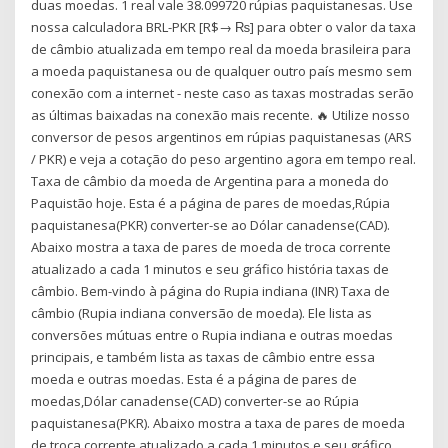
duas moedas. 1 real vale 38.099720 rúpias paquistanesas. Use
nossa calculadora BRL-PKR [R$→ ₨] para obter o valor da taxa
de câmbio atualizada em tempo real da moeda brasileira para
a moeda paquistanesa ou de qualquer outro país mesmo sem
conexão com a internet - neste caso as taxas mostradas serão
as últimas baixadas na conexão mais recente. 🔥 Utilize nosso
conversor de pesos argentinos em rúpias paquistanesas (ARS
/ PKR) e veja a cotação do peso argentino agora em tempo real.
Taxa de câmbio da moeda de Argentina para a moneda do
Paquistão hoje. Esta é a página de pares de moedas,Rúpia
paquistanesa(PKR) converter-se ao Dólar canadense(CAD).
Abaixo mostra a taxa de pares de moeda de troca corrente
atualizado a cada 1 minutos e seu gráfico história taxas de
câmbio. Bem-vindo à página do Rupia indiana (INR) Taxa de
câmbio (Rupia indiana conversão de moeda). Ele lista as
conversões mútuas entre o Rupia indiana e outras moedas
principais, e também lista as taxas de câmbio entre essa
moeda e outras moedas. Esta é a página de pares de
moedas,Dólar canadense(CAD) converter-se ao Rúpia
paquistanesa(PKR). Abaixo mostra a taxa de pares de moeda
de troca corrente atualizado a cada 1 minutos e seu gráfico