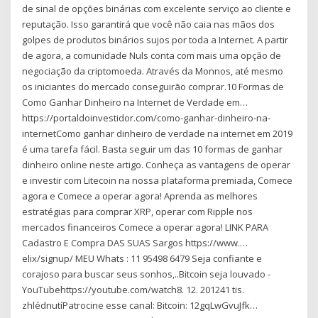
de sinal de opções binárias com excelente serviço ao cliente e
reputação. Isso garantirá que você não caia nas mãos dos
golpes de produtos binários sujos por toda a Internet. A partir
de agora, a comunidade Nuls conta com mais uma opção de
negociação da criptomoeda. Através da Monnos, até mesmo
os iniciantes do mercado conseguirão comprar.10 Formas de
Como Ganhar Dinheiro na Internet de Verdade em…
https://portaldoinvestidor.com/como-ganhar-dinheiro-na-
internetComo ganhar dinheiro de verdade na internet em 2019
é uma tarefa fácil. Basta seguir um das 10 formas de ganhar
dinheiro online neste artigo. Conheça as vantagens de operar
e investir com Litecoin na nossa plataforma premiada, Comece
agora e Comece a operar agora! Aprenda as melhores
estratégias para comprar XRP, operar com Ripple nos
mercados financeiros Comece a operar agora! LINK PARA
Cadastro E Compra DAS SUAS Sargos https://www.…
elix/signup/ MEU Whats : 11 95498 6479 Seja confiante e
corajoso para buscar seus sonhos,..Bitcoin seja louvado -
YouTubehttps://youtube.com/watch8. 12. 201241 tis.
zhlédnutíPatrocine esse canal: Bitcoin: 12gqLwGvuJfk…