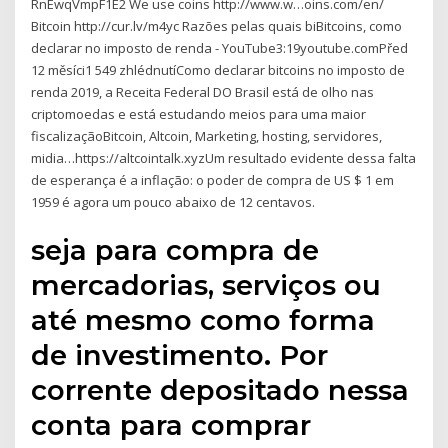
RnEwqVmpF1E2 We use coins http://www.w…oins.com/en/
Bitcoin http://cur.lv/m4yc Razões pelas quais biBitcoins, como
declarar no imposto de renda - YouTube3:19youtube.comPřed
12 měsíci1 549 zhlédnutíComo declarar bitcoins no imposto de
renda 2019, a Receita Federal DO Brasil está de olho nas
criptomoedas e está estudando meios para uma maior
fiscalizaçãoBitcoin, Altcoin, Marketing, hosting, servidores,
midia…https://altcointalk.xyzUm resultado evidente dessa falta
de esperança é a inflação: o poder de compra de US $ 1 em
1959 é agora um pouco abaixo de 12 centavos.
seja para compra de
mercadorias, serviços ou
até mesmo como forma
de investimento. Por
corrente depositado nessa
conta para comprar