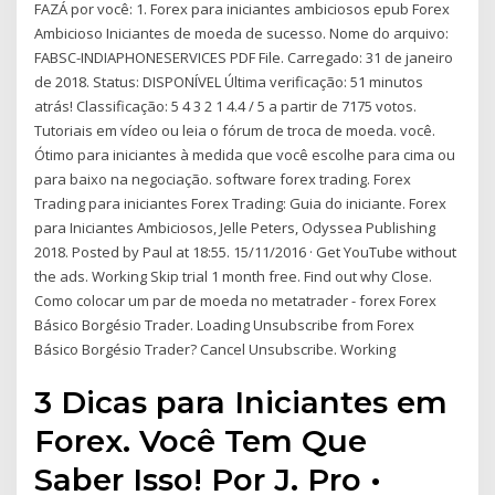
FAZÁ por você: 1. Forex para iniciantes ambiciosos epub Forex
Ambicioso Iniciantes de moeda de sucesso. Nome do arquivo:
FABSC-INDIAPHONESERVICES PDF File. Carregado: 31 de janeiro
de 2018. Status: DISPONÍVEL Última verificação: 51 minutos
atrás! Classificação: 5 4 3 2 1 4.4 / 5 a partir de 7175 votos.
Tutoriais em vídeo ou leia o fórum de troca de moeda. você.
Ótimo para iniciantes à medida que você escolhe para cima ou
para baixo na negociação. software forex trading. Forex
Trading para iniciantes Forex Trading: Guia do iniciante. Forex
para Iniciantes Ambiciosos, Jelle Peters, Odyssea Publishing
2018. Posted by Paul at 18:55. 15/11/2016 · Get YouTube without
the ads. Working Skip trial 1 month free. Find out why Close.
Como colocar um par de moeda no metatrader - forex Forex
Básico Borgésio Trader. Loading Unsubscribe from Forex
Básico Borgésio Trader? Cancel Unsubscribe. Working
3 Dicas para Iniciantes em
Forex. Você Tem Que
Saber Isso! Por J. Pro •