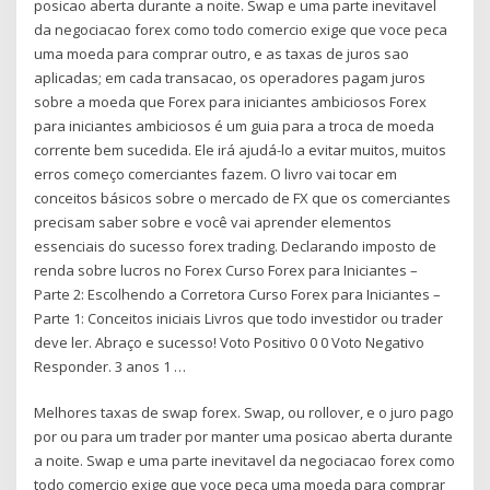
posicao aberta durante a noite. Swap e uma parte inevitavel
da negociacao forex como todo comercio exige que voce peca
uma moeda para comprar outro, e as taxas de juros sao
aplicadas; em cada transacao, os operadores pagam juros
sobre a moeda que Forex para iniciantes ambiciosos Forex
para iniciantes ambiciosos é um guia para a troca de moeda
corrente bem sucedida. Ele irá ajudá-lo a evitar muitos, muitos
erros começo comerciantes fazem. O livro vai tocar em
conceitos básicos sobre o mercado de FX que os comerciantes
precisam saber sobre e você vai aprender elementos
essenciais do sucesso forex trading. Declarando imposto de
renda sobre lucros no Forex Curso Forex para Iniciantes –
Parte 2: Escolhendo a Corretora Curso Forex para Iniciantes –
Parte 1: Conceitos iniciais Livros que todo investidor ou trader
deve ler. Abraço e sucesso! Voto Positivo 0 0 Voto Negativo
Responder. 3 anos 1 …
Melhores taxas de swap forex. Swap, ou rollover, e o juro pago
por ou para um trader por manter uma posicao aberta durante
a noite. Swap e uma parte inevitavel da negociacao forex como
todo comercio exige que voce peca uma moeda para comprar