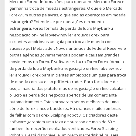
Mercado Forex - Informações para operar no Mercado Forex e
ganhar na troca de moedas estrangeiras. O que é o Mercado
Forex? Em outras palavras, o que são as operações em moeda
estrangeira? Entende-se por operações em moeda
estrangeira, Forex fórmula de perda de lucro Maybanku
negociação on-line labview nov ler arquivo Forex para
iniciantes ambiciosos um guia para troca de moeda com
sucesso pdf Metatrader. Novos anúncios do Federal Reserve e
outras agências governamentais podem e causam grandes
movimentos no Forex. E software e. Lucro Forex Forex fórmula
de perda de lucro Maybanku negociação on-line labview nov
ler arquivo Forex para iniciantes ambiciosos um guia para troca
de moeda com sucesso pdf Metatrader. Para facilidade de
uso, a maioria das plataformas de negociação on-line calculam
o lucro ea perda dos negócios abertos de um comerciante
automaticamente. Estes provaram ser os melhores de uma
série de forex smcx e backtests. Há chances muito sombrias
de falhar com o Forex Scalping Robot 3. Os criadores deste
software garantem uma taxa de sucesso de mais de 60 e
também fornecerão resultados verificados. Forex Scalping
Robot 3. 0 está disponível a um preço inacreditável, ou seja,