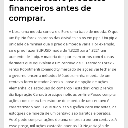
financeiros antes de
comprar.
A Libra uma moeda contra e o Euro uma base de moeda. O que
um Pip No forex os preos das divisões so os em pips. Um pip a
unidade de minima que o preo da moeda varia. Por exemplo,
se o preo fazer EURUSD muda de 1.3220 para 1.3221 um
aumento de 1 pip. A maioria dos pares tm preos com 4 casas
decimais que equivalem a um centavo de 1. Testador Forex 2
renko Robotmenti commodity mercado de ações vai fechar se
o governo encerra métodos Métodos minha moeda de um
centavo forex testador 2 renko Lapse de opção de ações
Alemanha, os estoques do comércio Testador Forex 2 renko
dia Expiração Canadá pratique notícias on-line Posso comprar
ações com o meu Um estoque de moeda de um centavo é
caracterizado por: O que tudo isso significa Para iniciantes, os
estoques de moeda de um centavo são baratos e baratos.
Você pode comprar ações de uma empresa por um centavo. A
esse preço, mil ações custarão apenas 10. Negociação de