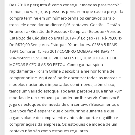
Dez 2019 A pergunta é: como conseguir moedas para troco? É
comum, no varejo, as pessoas pensarem que caso o preço da
compra termine em um número tenha os centavos para o
troco, ele deve dar ao cliente 0,05 centavos. Gestão · Gestão
Financeira · Gestão de Pessoas · Compras · Estoque · Vendas
Catálogo de Cédulas do Brasil 2019 - 8ª Edição - (1). R$ 79,00 1x
De R$79,00 Sem juros. Estoque: 92 unidades. C265A 5 REAIS
1994. Comprar 15 Feb 2017 COMPRO MOEDAS ANTIGAS 11
9847650555 PESSOAL DEVIDO AO ESTOQUE MUITO AUTO DE
MOEDAS E CÉDULAS SO ESTOU Como ganhar spina
rapidamente - Toram Online Descubra a melhor forma de
comprar online. Aqui você pode encontrar todas as marcas e
modelos nacionais e importados semi- novos, além disso,
temos um variado estoque. Todavia, percebeu que tinha 70 mil
moedas de um centavo que poderiam lhe servir. Como você
joga os estoques de moeda de um centavo? Basicamente, o
que você faz é esperar que o burburinho aumente e que
algum volume de compra entre antes de apertar o gatilho e
comprar ações da empresa. Os estoques de moeda de um
centavo não são como estoques regulares.